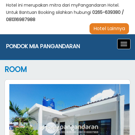
Hotel ini merupakan mitra dari myPangandaran Hotel.
Untuk Bantuan Booking silahkan hubungi
0265-639380
/
081316987988
Hotel Lainnya
Navig
PONDOK MIA PANGANDARAN
ROOM