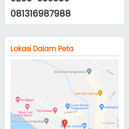
Paket Rombongan 1 Bus
2 bangunan dengan total 9 Kamar AC, 7 Kamar
Mandi, Ruang Keluarga, Free Extra Bed 3, TV,
Dispenser, Kulkas, Rice Cooker, Dapur. (Rate
Tidak Berlaku Untuk Long Weekend, High Season
Lebaran, Natal dan Tahun Baru)
45 orang
Rp. 3.000.000
2.500.000
Rp.
harga sudah termasuk pajak
Senin, 10 Agustus 2026 tersedia
kamar
Selasa, 11 Agustus 2026 tersedia
kamar
Ganti Tanggal