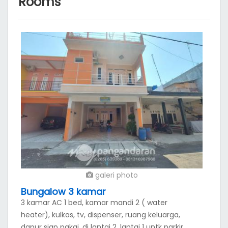
Kamar
Room
About Pondok Mia
pangandaran
Akses yang berada di pusat kota tidak jauh dari Jalur
Pantai Barat , objek wisata berenang dan belanja
oleh-oleh, menjadikan tempat ini layak di jadikan
pilihan. Dengan konsep yang ekonomis, sehingga
cocok untuk Backpaker yang ingin berlibur di
pangandaran. Akses yang berada di pusat kota tidak