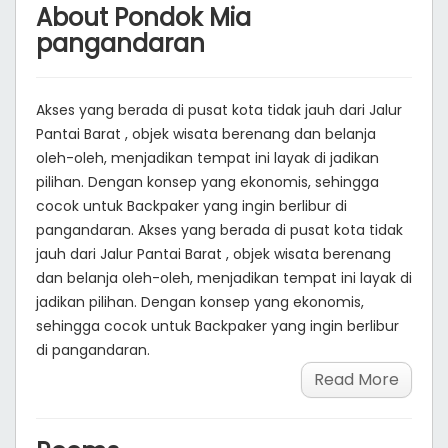
Room Type
Checkin:
Malam:
Checkout:
Jumlah