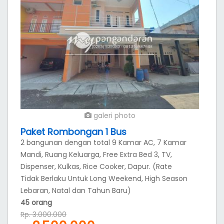
galeri photo
Bungalow 6 Kamar AC
lantai 1 : 2 kamar AC , TV dispenser di ruang
keluarga, Kamar mandi 1, Free Extra Bed 1,kulkas,
Dapur Siap pakai lantai 2: 4 Kamar ( 2 kamar AC
TV & 2 Kamar AC), TV dIspenser ,Kulkas di ruang
keluarga, Kamar mandi di setiap kamar, Free
Extra Bed 1. (rate tidak berlaku untuk long
weekend, libur lebaran, Natal dan tahun baru).
25 orang
Rp. 2.000.000
1.500.000
Rp.
harga sudah termasuk pajak