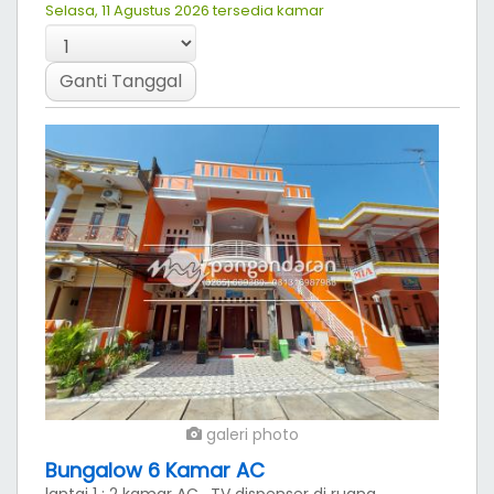
Ganti Tanggal
galeri photo
Bungalow 3-4 Kamar
3-4 kamar AC(3 Kamar 1 bed dilantai 2 dan 1
kamar 2 bed dilantai 3), 3 kamar mandi (water
heater), kulkas, tv, dispenser, ruang keluarga,