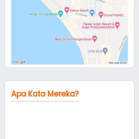
Butuh Bantuan?
Kami siap melayani anda dan membantu anda
mendapatkan kamar yang terbaik untuk liburan
anda, jangan sungkan untuk hubungi kami
Hubungi
0265-639380
081316987988
Lokasi Dalam Peta